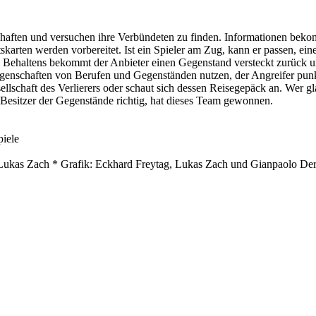
haften und versuchen ihre Verbündeten zu finden. Informationen beko
tskarten werden vorbereitet. Ist ein Spieler am Zug, kann er passen, ei
Behaltens bekommt der Anbieter einen Gegenstand versteckt zurück un
Eigenschaften von Berufen und Gegenständen nutzen, der Angreifer punkte
ellschaft des Verlierers oder schaut sich dessen Reisegepäck an. Wer g
 Besitzer der Gegenstände richtig, hat dieses Team gewonnen.
piele
 Lukas Zach * Grafik: Eckhard Freytag, Lukas Zach und Gianpaolo Der