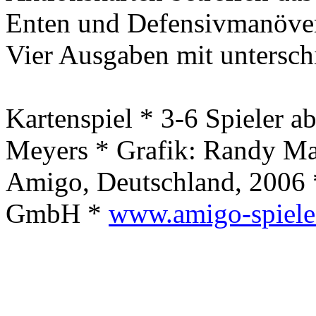
Enten und Defensivmanöve
Vier Ausgaben mit unterschi
Kartenspiel * 3-6 Spieler a
Meyers * Grafik: Randy Mar
Amigo
, Deutschland, 2006
GmbH *
www.amigo-spiele