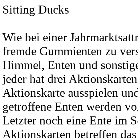
Sitting
Ducks
Wie bei einer Jahrmarktsattr
fremde Gummienten zu vers
Himmel, Enten und sonstige
jeder hat drei Aktionskarten
Aktionskarte ausspielen un
getroffene Enten werden vor
Letzter noch eine Ente im S
Aktionskarten betreffen da